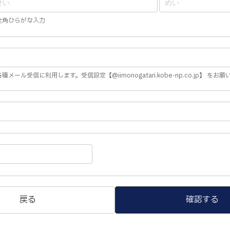
全角ひらがな入力
種メール受信に利用します。受信設定【@iimonogatari.kobe-np.co.jp】 をお
戻る
確認する