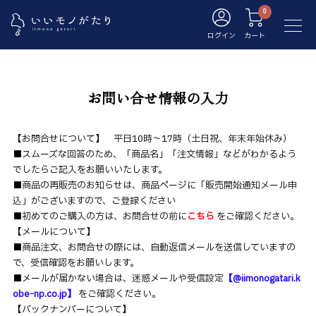
ログイン
カート
お問い合せ情報の入力
【お問合せについて】 平日10時～17時（土日祝、年末年始休み）
■スムーズな回答のため、「商品名」「注文情報」などがわかるよう
でしたらご記入をお願いいたします。
■商品の再販売のお知らせは、商品ページに「販売開始通知メール申
込」がございますので、ご登録ください
■初めてのご購入の方は、お問合せの前に
こちら
をご確認ください。
【メールについて】
■商品注文、お問合せの際には、自動返信メールを送信していますの
で、受信確認をお願いします。
■メールが届かない場合は、迷惑メールや受信設定
【@iimonogatari.k
obe-np.co.jp】
をご確認ください。
【バックナンバーについて】