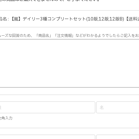
品名 : 【嵐】デイリー3種コンプリートセット(10版,12版,12版B)【送料込】 
ムーズな回答のため、「商品名」「注文情報」などがわかるようでしたらご記入をお
全角入力