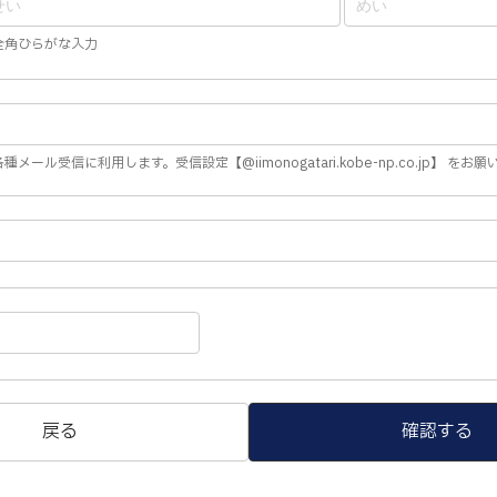
全角ひらがな入力
種メール受信に利用します。受信設定【@iimonogatari.kobe-np.co.jp】 をお
戻る
確認する