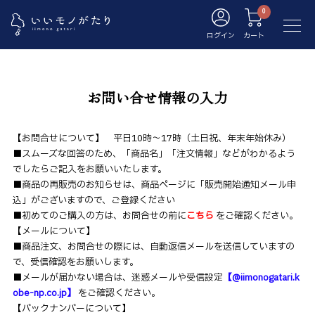
ログイン
カート
お問い合せ情報の入力
【お問合せについて】 平日10時～17時（土日祝、年末年始休み）
■スムーズな回答のため、「商品名」「注文情報」などがわかるよう
でしたらご記入をお願いいたします。
■商品の再販売のお知らせは、商品ページに「販売開始通知メール申
込」がございますので、ご登録ください
■初めてのご購入の方は、お問合せの前に
こちら
をご確認ください。
【メールについて】
■商品注文、お問合せの際には、自動返信メールを送信していますの
で、受信確認をお願いします。
■メールが届かない場合は、迷惑メールや受信設定
【@iimonogatari.k
obe-np.co.jp】
をご確認ください。
【バックナンバーについて】