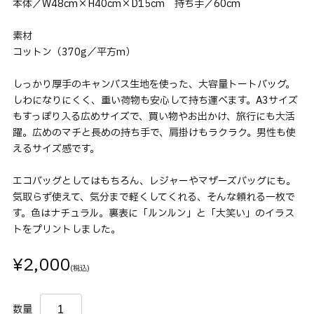
本体／W48cm×H40cm×D15cm 持ち手／60cm
素材
コットン（370g／平方m）
しっかり厚手のキャンバス生地を使った、大容量トートバッグ。
しわになりにくく、重い荷物も安心して持ち運べます。A3サイズ
もすっぽり入る広めサイズで、買い物やお出かけ、旅行にも大活
躍。広めのマチと長めの持ち手で、肩掛けもラクラク。男性も使
えるサイズ感です。
エコバッグとしてはもちろん、レジャーやマザーズバッグにも。
気取らず使えて、気分まで軽くしてくれる、そんな頼れる一枚で
す。色はナチュラル。裏表に「ルンルン」と「大笑い」のイラス
トをプリントしました。
¥2,000
(税込)
数量