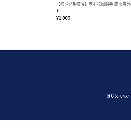
【祝メダル獲得】坂本花織選手 記念号外
ト
¥1,000
はじめての方