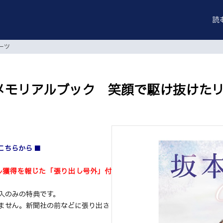
読
ーツ
メモリアルブック 笑顔で駆け抜けた
こちらから
■
ル獲得を報じた「張り出し号外」付
入のみの特典です。
ません。新聞社の前などに張り出さ