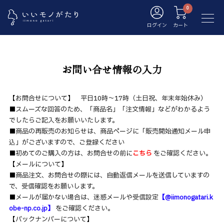
ログイン
カート
お問い合せ情報の入力
【お問合せについて】 平日10時～17時（土日祝、年末年始休み）
■スムーズな回答のため、「商品名」「注文情報」などがわかるよう
でしたらご記入をお願いいたします。
■商品の再販売のお知らせは、商品ページに「販売開始通知メール申
込」がございますので、ご登録ください
■初めてのご購入の方は、お問合せの前に
こちら
をご確認ください。
【メールについて】
■商品注文、お問合せの際には、自動返信メールを送信していますの
で、受信確認をお願いします。
■メールが届かない場合は、迷惑メールや受信設定
【@iimonogatari.k
obe-np.co.jp】
をご確認ください。
【バックナンバーについて】