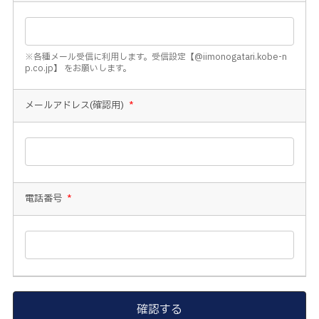
※各種メール受信に利用します。受信設定【@iimonogatari.kobe-n
p.co.jp】 をお願いします。
メールアドレス(確認用)
*
電話番号
*
確認する