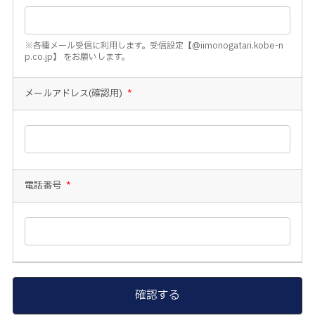
※各種メール受信に利用します。受信設定【@iimonogatari.kobe-n
p.co.jp】 をお願いします。
メールアドレス(確認用)
*
電話番号
*
確認する