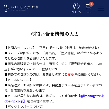
ログイン
カート
お問い合せ情報の入力
【お問合せについて】 平日10時～17時（土日祝、年末年始休み）
■スムーズな回答のため、「商品名」「注文情報」などがわかるよう
でしたらご記入をお願いいたします。
■商品の再販売のお知らせは、商品ページに「販売開始通知メール申
込」がございますので、ご登録ください
■初めてのご購入の方は、お問合せの前に
こちら
をご確認ください。
【メールについて】
■商品注文、お問合せの際には、自動返信メールを送信していますの
で、受信確認をお願いします。
■メールが届かない場合は、迷惑メールや受信設定
【@iimonogatari.k
obe-np.co.jp】
をご確認ください。
【バックナンバーについて】