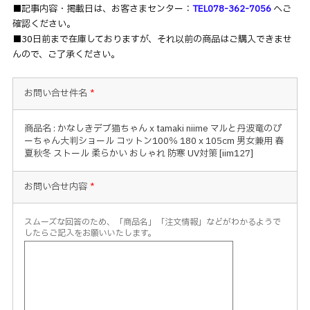
■記事内容・掲載日は、お客さまセンター：
TEL078-362-7056
へご
確認ください。
■30日前まで在庫しておりますが、それ以前の商品はご購入できませ
んので、ご了承ください。
お問い合せ件名
*
商品名 : かなしきデブ猫ちゃん x tamaki niime マルと丹波竜のぴ
ーちゃん大判ショール コットン100％ 180 x 105cm 男女兼用 春
夏秋冬 ストール 柔らかい おしゃれ 防寒 UV対策 [iim127]
お問い合せ内容
*
スムーズな回答のため、「商品名」「注文情報」などがわかるようで
したらご記入をお願いいたします。