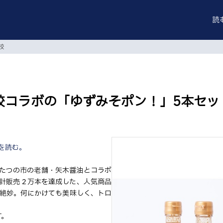
読
校
高校コラボの「ゆずみそポン！」5本セッ
を読む。
たつの市の老舗・矢木醤油とコラボ
計販売２万本を達成した、人気商品
が絶妙。何にかけても美味しく、トロ
。
す。