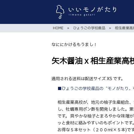
HOME
»
ひょうごの学校産品
»
相生産業高
なににかけるもうまし！
矢木醤油 x 相生産業
適用される送料は配送サイズ XS です。
■ひょうごの学校産品の〝モノがたり〟
相生産業高校が、地元の柚子生産組合、
し、牡蠣専用ポン酢を開発しました。累
です。 爽やかな柚子とまろやかな味噌
ッと食材に絡みやすいのもポイントです
お得な５本セット（２００ml×５本)で