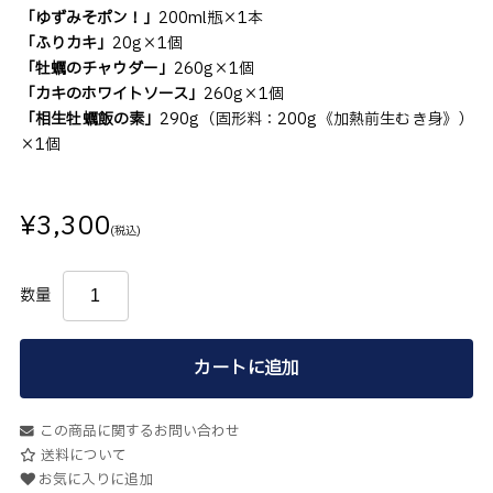
「ゆずみそポン！」
200ml瓶×1本
「ふりカキ」
20g×1個
「牡蠣のチャウダー」
260g×1個
「カキのホワイトソース」
260g×1個
「相生牡蠣飯の素」
290g（固形料：200g《加熱前生むき身》）
×1個
¥3,300
(税込)
数量
カートに追加
この商品に関するお問い合わせ
送料について
お気に入りに追加